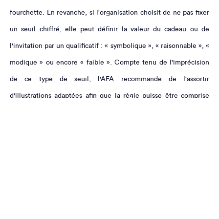
fourchette. En revanche, si l'organisation choisit de ne pas fixer
un seuil chiffré, elle peut définir la valeur du cadeau ou de
l'invitation par un qualificatif : « symbolique », « raisonnable », «
modique » ou encore « faible ». Compte tenu de l'imprécision
de ce type de seuil, l'AFA recommande de l'assortir
d'illustrations adaptées afin que la règle puisse être comprise
par l'ensemble des personnes auxquelles elle s'applique.
Enfin, si elle n'interdit pas toute acceptation de cadeau ou
d'invitation, la politique de l'entreprise peut définir qui peut
prendre la décision de les accepter ou de les refuser et selon
quelle procédure. L'AFA envisage deux modalités principales :
l'entreprise laisse à la discrétion de toute personne la décision
d'accepter ou de refuser un cadeau ou une invitation ou